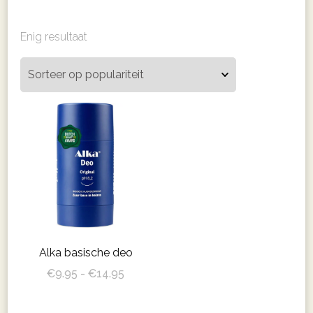
Enig resultaat
Alka basische deo
Prijsklasse:
€
9.95
-
€
14.95
€9.95
Dit
tot