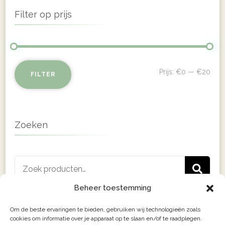
product
€14.95
Filter op prijs
heeft
meerdere
variaties.
Deze
Min
Max
Prijs:
€0
—
€20
FILTER
optie
prij
prij
kan
gekozen
Zoeken
worden
op
Zoeken
de
Z
naar:
productpagina
Beheer toestemming
Om de beste ervaringen te bieden, gebruiken wij technologieën zoals
cookies om informatie over je apparaat op te slaan en/of te raadplegen.