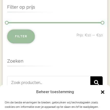
product
€50.00
Filter op prijs
heeft
meerdere
variaties.
Deze
Min
Max
Prijs:
€10
—
€50
FILTER
optie
prij
prij
kan
gekozen
Zoeken
worden
op
Zoeken
de
Z
naar:
productpagina
Beheer toestemming
Om de beste ervaringen te bieden, gebruiken wij technologieën zoals
cookies om informatie over je apparaat op te slaan en/of te raadplegen.