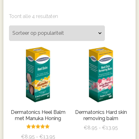
Gesorteerd
Toont alle 4 resultaten
op
populariteit
Dermatonics Heel Balm
Dermatonics Hard skin
met Manuka Honing
removing balm
Prijsklass
€
8.95
-
€
13.95
Gewaardeerd
€8.95
Prijsklasse:
€
8.95
-
€
13.95
Dit
5.00