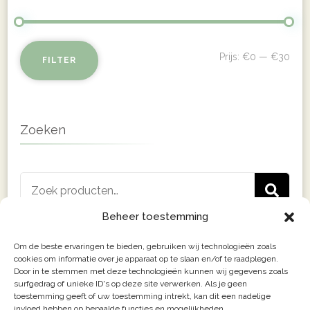
Min
Max
Prijs:
€0
—
€30
FILTER
prij
prij
Zoeken
Zoeken
Z
naar:
Beheer toestemming
Om de beste ervaringen te bieden, gebruiken wij technologieën zoals
cookies om informatie over je apparaat op te slaan en/of te raadplegen.
Door in te stemmen met deze technologieën kunnen wij gegevens zoals
surfgedrag of unieke ID's op deze site verwerken. Als je geen
toestemming geeft of uw toestemming intrekt, kan dit een nadelige
invloed hebben op bepaalde functies en mogelijkheden.