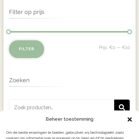
Filter op prijs
Min
Max
Prijs:
€0
—
€10
FILTER
prij
prij
Zoeken
Zoeken
Z
naar:
Beheer toestemming
Om de beste ervaringen te bieden, gebruiken wij technologieën zoals
cookies om informatie over je apparaat op te slaan en/of te raadplegen.