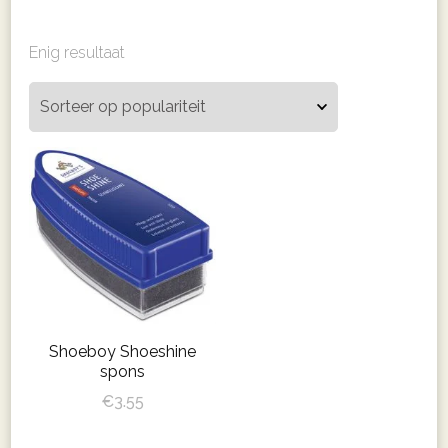
Enig resultaat
Shoeboy Shoeshine
spons
€
3.55