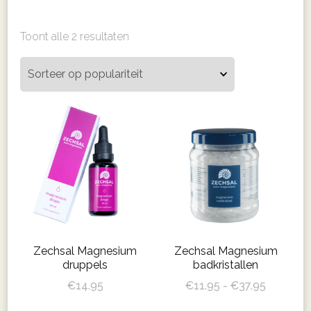
Gesorteerd
Toont alle 2 resultaten
op
populariteit
Zechsal Magnesium
Zechsal Magnesium
druppels
badkristallen
Prijsklas
€
14.95
€
11.95
-
€
37.95
€11.95
Dit