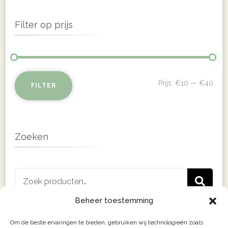
tot
product
€37.95
Filter op prijs
heeft
meerdere
variaties.
Deze
Min
Max
Prijs:
€10
—
€40
FILTER
optie
prij
prij
kan
gekozen
Zoeken
worden
op
Zoeken
de
Z
naar:
productpagin
Beheer toestemming
Om de beste ervaringen te bieden, gebruiken wij technologieën zoals