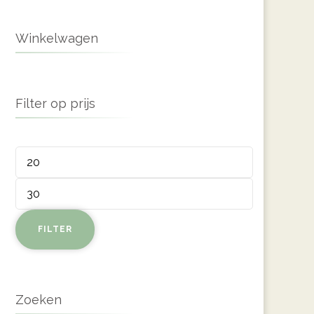
Winkelwagen
Filter op prijs
Min.
prijs
Max.
prijs
FILTER
Zoeken