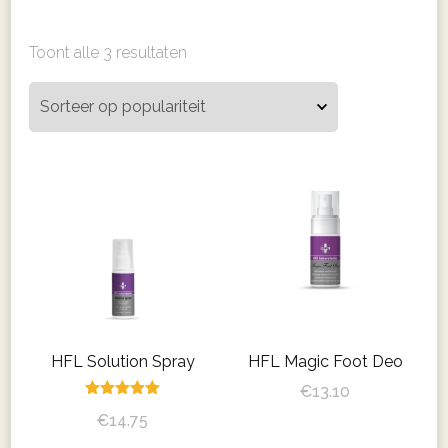
Gesorteerd
Toont alle 3 resultaten
op
populariteit
HFL Solution Spray
HFL Magic Foot Deo
€
13.10
Gewaardeerd
€
14.75
5.00
uit 5