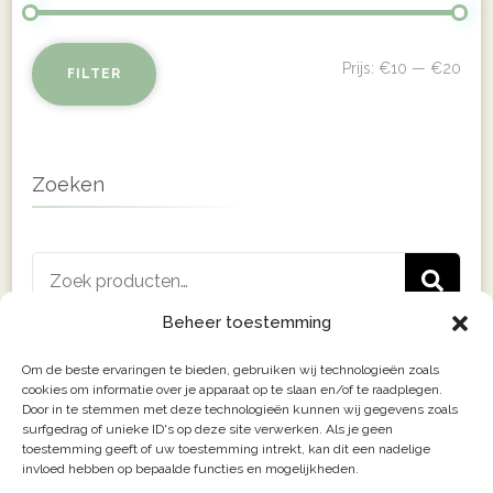
Min
Max
Prijs:
€10
—
€20
FILTER
prij
prij
Zoeken
Zoeken
Z
naar:
Beheer toestemming
Om de beste ervaringen te bieden, gebruiken wij technologieën zoals
cookies om informatie over je apparaat op te slaan en/of te raadplegen.
Door in te stemmen met deze technologieën kunnen wij gegevens zoals
surfgedrag of unieke ID's op deze site verwerken. Als je geen
toestemming geeft of uw toestemming intrekt, kan dit een nadelige
invloed hebben op bepaalde functies en mogelijkheden.