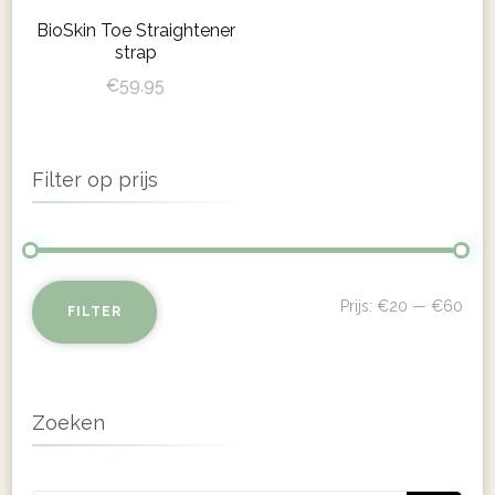
gekozen
BioSkin Toe Straightener
gekozen
worden
strap
worden
op
€
59.95
op
de
de
productpagin
productpagina
Filter op prijs
Min
Max
Prijs:
€20
—
€60
FILTER
prij
prij
Zoeken