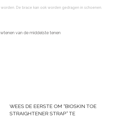
 worden. De brace kan ook worden gedragen in schoenen.
auwtenen van de middelste tenen
WEES DE EERSTE OM “BIOSKIN TOE
STRAIGHTENER STRAP” TE