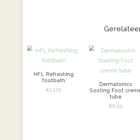
Gerelatee
HFL Refreshing
footbath
Dermatonics
€
13.75
Sooting Foot crem
tube
€
8.95