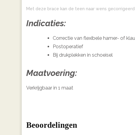
Met deze brace kan de teen naar wens gecorrigeerd
Indicaties:
Correctie van flexibele hamer- of kl
Postoperatief
Bij drukplekken in schoeisel
Maatvoering:
Verkrijgbaar in 1 maat
Beoordelingen