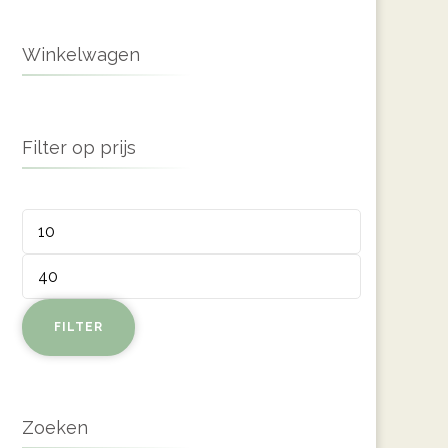
Winkelwagen
Filter op prijs
Min.
prijs
Max.
prijs
FILTER
Zoeken