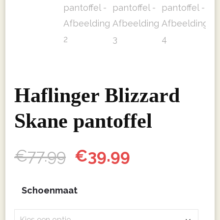
Haflinger Blizzard
Skane pantoffel
Oorspronkelijke
Huidige
€
77.99
€
39.99
prijs
prijs
Schoenmaat
was:
is: