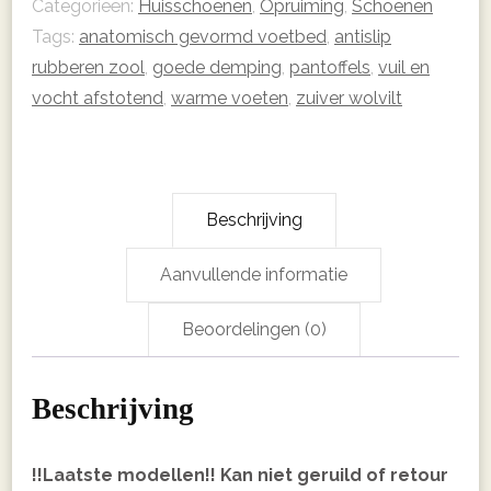
Categorieën:
Huisschoenen
,
Opruiming
,
Schoenen
Tags:
anatomisch gevormd voetbed
,
antislip
rubberen zool
,
goede demping
,
pantoffels
,
vuil en
vocht afstotend
,
warme voeten
,
zuiver wolvilt
Beschrijving
Aanvullende informatie
Beoordelingen (0)
Beschrijving
!!Laatste modellen!! Kan niet geruild of retour