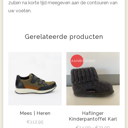
zullen na korte tijd meegeven aan de contouren van
uw voeten.
Gerelateerde producten
AANBIEDING!
Mees | Heren
Haflinger
Kinderpantoffel Karl
€
112.95
Prijsklas
€
14.99
-
€
21.99