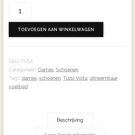
Senna
|
Dames
TOEVOEGEN AAN WINKELWAGEN
aantal
SKU:
TVSE
Categorieën:
Dames
,
Schoenen
Tags:
dames
,
schoenen
,
Tudo Volta
,
uitneembaar
voetbed
Beschrijving